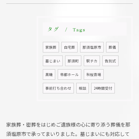
タグ
Tags
家族葬
自宅葬
那須塩原市
葬儀
墓じまい
那須町
駅チカ
告別式
黒磯
帝都ホール
秋桜斎場
事前打ち合わせ
相談
24時間受付
お問い合わせ・ご相談はこちら
家族葬・密葬をはじめご遺族様の心に寄り添う葬儀を那
須塩原市で承ってまいりました。墓じまいにも対応して