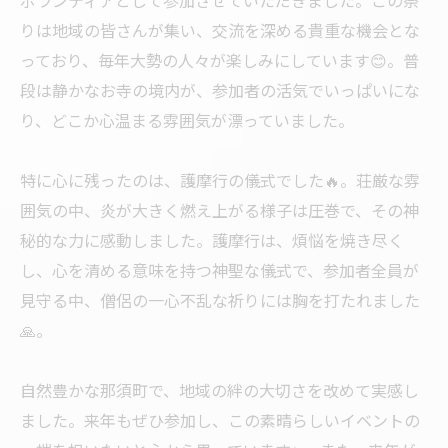
ボランティアとして参加させていただきました。この祭
りは地域の皆さんが集い、交流を深める貴重な機会とな
っており、毎年大勢の人々が楽しみにしています😊。普
段は静かなお寺の境内が、参加者の活気でいっぱいにな
り、どこか心温まる雰囲気が漂っていました。
特に心に残ったのは、護摩行の儀式でした🔥。荘厳な雰
囲気の中、炎が大きく燃え上がる様子は圧巻で、その神
秘的な力に感動しました。護摩行は、煩悩を焼き尽く
し、心を清める意味を持つ神聖な儀式で、参加者全員が
見守る中、僧侶の一心不乱な祈りには胸を打たれました
🙏。
自然豊かな那須町で、地域の絆の大切さを改めて実感し
ました。来年もぜひ参加し、この素晴らしいイベントの