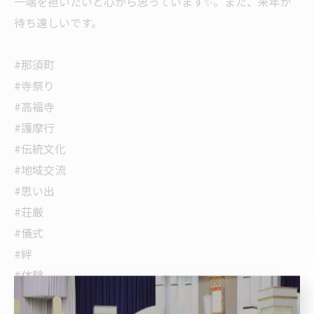
一端を担いたいと心から思っています✨。また、来年が
待ち遠しいです。
#那須町
#寺祭り
#高福寺
#護摩行
#伝統文化
#地域交流
#思い出
#荘厳
#儀式
#絆
#体験
#神聖