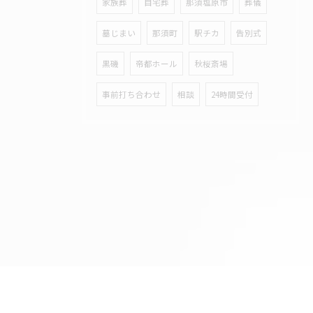
家族葬
自宅葬
那須塩原市
葬儀
墓じまい
那須町
駅チカ
告別式
黒磯
帝都ホール
秋桜斎場
事前打ち合わせ
相談
24時間受付