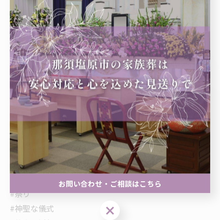
#行事
#清浄
#炎
#祈り
#再訪希望
#自然美
#地域活性化
#情熱
#ボランティア
#心を清める
#自然豊かな場所
#素晴らしい体験
#地域の絆
お問い合わせ・ご相談はこちら
#祭り
お問い合わせ・ご相談はこちら
#神聖な儀式