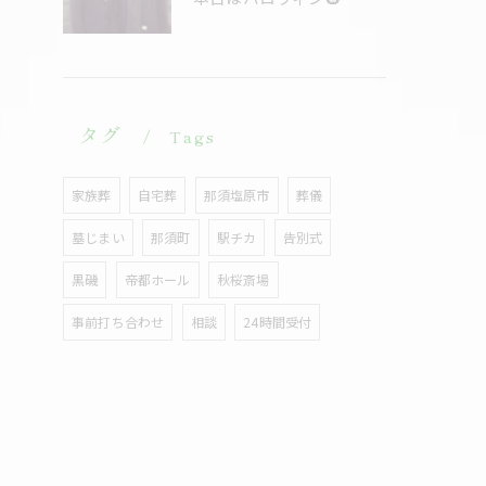
タグ
Tags
家族葬
自宅葬
那須塩原市
葬儀
墓じまい
那須町
駅チカ
告別式
黒磯
帝都ホール
秋桜斎場
事前打ち合わせ
相談
24時間受付