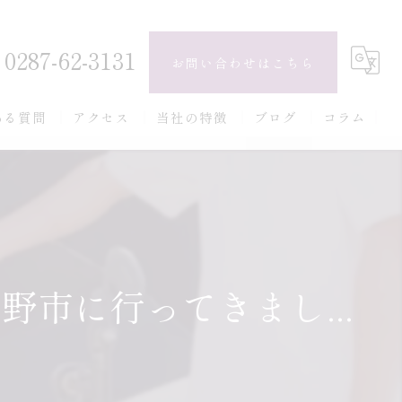
0287-62-3131
お問い合わせはこちら
ある質問
アクセス
当社の特徴
ブログ
コラム
小規模葬・家族葬
自宅葬
火葬式
市に行ってきまし...
一日葬
通夜