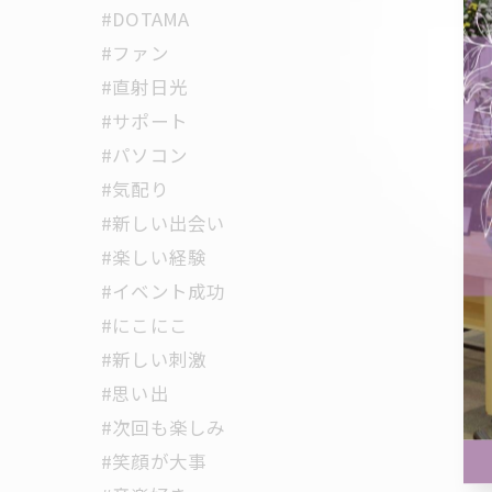
#DOTAMA
#ファン
#直射日光
#サポート
#パソコン
#気配り
#新しい出会い
#楽しい経験
#イベント成功
#にこにこ
#新しい刺激
#思い出
#次回も楽しみ
#笑顔が大事