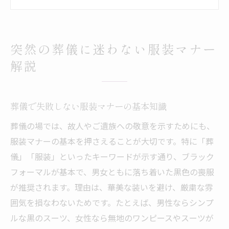
ント
葬儀の服装で気をつけたいNG例の紹介
葬儀マナーの押さえておきたい注意事項
突然の葬儀に迷わない服装マナー
次に知っておきたい女性の葬儀服装の選び
解説
方
女性のための葬儀服装とストッキング選び
葬儀で失敗しない服装マナーの基本知識
葬儀にふさわしい女性の服装と色選びのコ
ツ
葬儀の場では、故人やご遺族への敬意を示すためにも、
女性の葬儀服装とストッキングの正しい選
服装マナーの基本を押さえることが大切です。特に「葬
び方
儀」「服装」といったキーワードが示す通り、ブラック
葬儀でのアクセサリー着用時の注意点
フォーマルが基本で、男女ともに落ち着いた黒色の喪服
が推奨されます。理由は、華美な装いを避け、厳粛な雰
親族女性の葬儀服装マナーと実践例
囲気を損なわないためです。たとえば、男性ならシンプ
葬式でNGな女性の服装や小物を解説
ルな黒のスーツ、女性なら無地のワンピースやスーツが
男性の葬儀服装の基本もあわせて確認