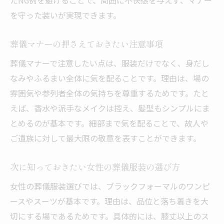
たNG例を避けることで、周囲に不快感を与えず、マナー
葬儀で親族が守るべき服装マナーの要点
を守った装いが実現できます。
親族が意識したい服装と小物の選び方
葬儀マナーの押さえておきたい注意事項
葬式における親族女性のストッキング選び
葬儀マナーで注意したい点は、服装だけでなく、身だし
親族男性が注意したいスーツや靴の特徴
なみやふるまい全体に気を配ることです。理由は、場の
親族としてふさわしい装いの具体例
雰囲気や参列者全体の気持ちを尊重するためです。たと
季節ごとに異なる葬儀服装のポイントへ
えば、香水や派手なメイクは控え、髪型もシンプルにま
季節ごとに変わる葬儀服装のポイントを整理
とめるのが基本です。細部まで気を配ることで、故人や
季節別に押さえたい葬儀の服装マナー解説
ご遺族に対して最大限の敬意を表すことができます。
夏と冬で異なる葬儀服装の選び方の工夫
葬儀の場で快適に過ごす服装素材と着こな
次に知っておきたい女性の葬儀服装の選び方
し
女性の葬儀服装選びでは、ブラックフォーマルのワンピ
季節ごとの靴やアクセサリーの選択ポイン
ースやスーツが基本です。理由は、品位と落ち着きを大
ト
切にする場であるためです。具体的には、膝丈以上のス