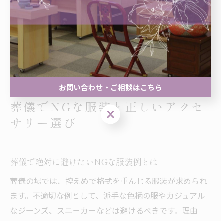
的で、その他の装飾品や派手な時計は控えてください。
理由は、故人や遺族への配慮と、厳粛な場の雰囲気を守
るためです。実際の準備では、普段身につけているアク
セサリーを外し、シンプルな装いを心がけることで失礼
のない参列が可能です。
お問い合わせ・ご相談はこちら
葬儀でNGな服装と正しいアクセ
お問い合わせ・ご相談はこちら
サリー選び
葬儀で絶対に避けたいNGな服装例とは
葬儀の場では、控えめで格式を重んじる服装が求められ
ます。不適切な例として、派手な色柄の服やカジュアル
なジーンズ、スニーカーなどは避けるべきです。理由