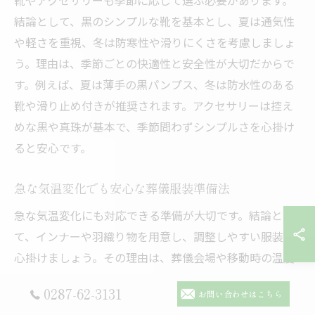
靴やアクセサリーも季節に応じて選ぶ必要があります。
結論として、黒のシンプルな靴を基本とし、夏は通気性
や軽さを重視、冬は防寒性や滑りにくさを考慮しましょ
う。理由は、季節ごとの快適性と安全性が大切だからで
す。例えば、夏は薄手の黒パンプス、冬は防水性のある
靴や滑り止め付きが推奨されます。アクセサリーは控え
めな黒や真珠が基本で、季節問わずシンプルさを心掛け
ると安心です。
急な気温変化でも安心な葬儀服装準備法
急な気温変化にも対応できる準備が大切です。結論とし
て、インナーや羽織り物を用意し、調整しやすい服装を
心掛けましょう。その理由は、葬儀会場や移動時の温度
差に柔軟に対応できるからです。具体的には、カーディ
0287-62-3131
お問い合わせはこちら
ガンやストール、薄手のコートを携帯することが有効で