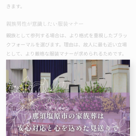
きます。
親族男性が意識したい服装マナー
親族として参列する場合は、より格式を重視したブラッ
クフォーマルを選びます。理由は、故人に最も近い立場
として、より厳格な服装マナーが求められるためです。
具体的には、ジャケットとパンツは同じ生地・色で揃
え、ベルトや時計も黒で統一します。身だしなみを整え
ることが信頼や安心感につながりますので、事前準備を
徹底しましょう。
葬儀でのアクセサリーの扱い方に続く解説
男性の場合、葬儀でのアクセサリー着用は最小限に抑え
ることがマナーです。結婚指輪のみ許容されるのが一般