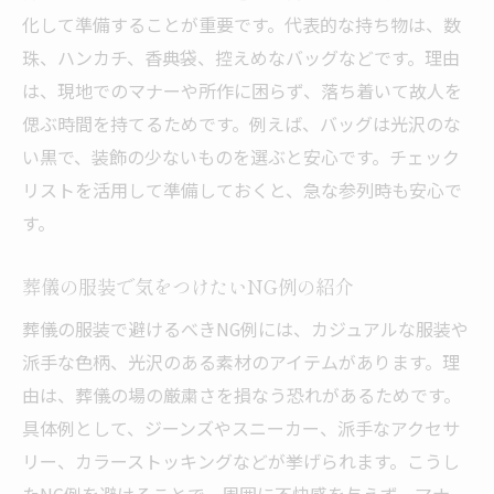
葬式で控えるべき小物やデザインの特徴
化して準備することが重要です。代表的な持ち物は、数
アクセサリーの素材や色に関する注意点
珠、ハンカチ、香典袋、控えめなバッグなどです。理由
お通夜や仕事帰りにも役立つ服装術へ
は、現地でのマナーや所作に困らず、落ち着いて故人を
お通夜や仕事帰りにも対応できる服装術
偲ぶ時間を持てるためです。例えば、バッグは光沢のな
い黒で、装飾の少ないものを選ぶと安心です。チェック
葬儀やお通夜で使えるシンプルな服装選び
リストを活用して準備しておくと、急な参列時も安心で
仕事帰りにそのまま参列できる葬儀服装の
す。
工夫
お通夜や葬儀での親族女性の服装注意点
葬儀の服装で気をつけたいNG例の紹介
急な参列でも安心な葬儀服装の準備法
葬儀の服装で避けるべきNG例には、カジュアルな服装や
お通夜で避けるべきカジュアルな服装につ
派手な色柄、光沢のある素材のアイテムがあります。理
いて
由は、葬儀の場の厳粛さを損なう恐れがあるためです。
親族として恥をかかない装いに続くポイン
具体例として、ジーンズやスニーカー、派手なアクセサ
ト
リー、カラーストッキングなどが挙げられます。こうし
親族として恥をかかない葬儀の装いとは