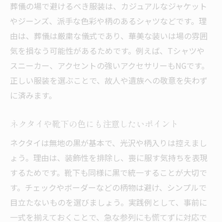
葬儀の場で避けるべき服装は、カジュアルなジャケット
やジーンズ、派手な色彩や柄のあるシャツなどです。理
由は、葬儀は厳粛な儀式であり、華美な装いは場の雰囲
気を損なう可能性があるためです。例えば、Tシャツや
スニーカー、アクセントの強いアクセサリーもNGです。
正しい服装を選ぶことで、故人や遺族への敬意を失わず
に済みます。
ネクタイや靴下の色にも注意したいポイント
ネクタイは無地の黒が基本で、光沢や柄入りは控えまし
ょう。理由は、装飾性を排除し、喪に服す気持ちを表現
するためです。靴下も同様に黒で統一することが大切で
す。チェックやボーダーなどの柄物は避け、シンプルで
目立たないものを選びましょう。実践例として、事前に
一式を揃えておくことで、急な参列にも慌てずに対応で