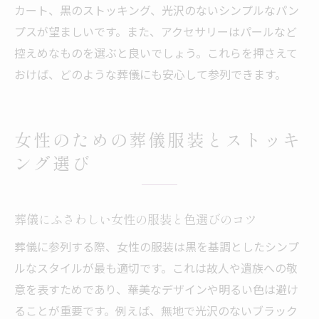
急な気温変化でも安心な葬儀服装準備法
カート、黒のストッキング、光沢のないシンプルなパン
プスが望ましいです。また、アクセサリーはパールなど
葬儀で安心して参列するための総まとめへ
控えめなものを選ぶと良いでしょう。これらを押さえて
葬儀で安心して参列するための服装総まとめ
おけば、どのような葬儀にも安心して参列できます。
葬儀で失礼のない服装を用意する総仕上げ
服装マナーを守って安心して参列するコツ
葬儀の服装選びでよくある失敗と対策方法
女性のための葬儀服装とストッキ
葬儀で「大変でしたね」と言われた時の返
ング選び
答例
服装以外にも気を付けたい葬儀のマナー集
葬儀にふさわしい女性の服装と色選びのコツ
本記事で学んだ葬儀服装の知識を活かそう
葬儀に参列する際、女性の服装は黒を基調としたシンプ
ルなスタイルが最も適切です。これは故人や遺族への敬
意を表すためであり、華美なデザインや明るい色は避け
ることが重要です。例えば、無地で光沢のないブラック