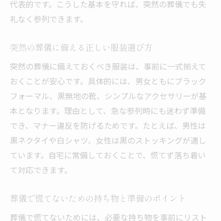
代表的です。こうした基本を守れば、突然の葬儀でも失
男性が押さえたい葬儀服装の基本と注意点
礼なく参列できます。
葬儀に適した男性の服装と選び方ガイド
男性の葬儀服装と靴選びで気をつけること
突然の葬儀に備える正しい服装選び方
葬儀で避けるべき男性のNGファッション例
突然の葬儀に備えておくべき服装は、事前に一式揃えて
ネクタイや靴下の色にも注意したいポイン
おくことが安心です。具体的には、男女ともにブラック
ト
フォーマル、黒無地の靴、シンプルなアクセサリーが基
親族男性が意識したい服装マナー
本となります。理由として、急な参列時にも迷わず準備
でき、マナー違反を防げるためです。たとえば、男性は
葬儀でのアクセサリーの扱い方に続く解説
黒ネクタイや白シャツ、女性は黒のストッキングが適し
葬儀でNGな服装と正しいアクセサリー選び
ています。自宅に常備しておくことで、慌てず落ち着い
葬儀で絶対に避けたいNGな服装例とは
て対応できます。
ふさわしい葬儀のアクセサリー選びの基本
服装マナー違反にならないコーディネート
葬儀で慌てないための持ち物と準備のポイント
術
葬儀で慌てないためには、必要な持ち物を事前にリスト