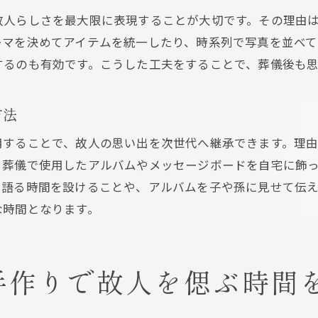
故人らしさを最大限に表現することが大切です。その理由
感謝の気持ちを伝えるきっかけとしての役割
ーマを決めてアイテムを統一したり、時系列で写真を並べて
葬儀で感謝を伝えるメモリアルアイデア集
するのも有効です。こうした工夫をすることで、葬儀後も
葬儀で使える心温まるメモリアルアイデア紹介
手作りメモリアルグッズで感謝を伝える方法
方法
参列者に伝わる葬儀の思い出共有アイデア
用することで、故人の思い出を次世代へ継承できます。理
言葉選びのマナーとメモリアル演出の工夫
、葬儀で使用したアルバムやメッセージボードを自宅に飾
故人への感謝を形にする葬儀演出の実践例
を語る時間を設けることや、アルバムを子や孫に見せて伝
次のコルクボード演出へのステップ
な時間となります。
コルクボード活用で実現する思い出の演出法
葬式写真コルクボードで思い出を飾る工夫
手作りコルクボードが伝える葬儀の温もり
手作りで故人を偲ぶ時間
写真レイアウトと飾り方のポイント紹介