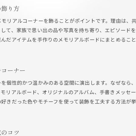
スライドショーで伝える葬儀の思い出共有法
の飾り方
葬式スライドショーの作り方と葬儀での活用例
メモリアルコーナーを飾ることがポイントです。理由は、
写真選びで伝える葬儀の感謝と絆の表現術
として、家族で思い出の品や写真を持ち寄り、エピソード
手作りスライドショーが生む参列者の共感
選んだアイテムを手作りのメモリアルボードにまとめるこ
思い出を映像で共有する葬儀演出の魅力
スライドショーに込めるメッセージの考え方
ルコーナー
家族の絆を深めるスライドショーの工夫
手作りメモリアルコーナーが家族の絆を深める理由
ーを個性的かつ温かみのある空間に演出します。なぜなら
お問い合わせ・ご相談はこちら
お問い合わせ・ご相談はこちら
メモリアルボード、オリジナルのアルバム、手書きメッセー
葬儀手作りメモリアルコーナーが心を繋ぐ理由
の好きだった色やモチーフを使って装飾を工夫する方法が
家族で作るメモリアルコーナーのメリット
体験談から学ぶ葬儀の絆深まる工夫
手作りがもたらす共有の思い出と葬儀の意義
成のコツ
家族参加型の葬儀演出で得られる安心感