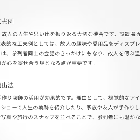
葬儀で心を込めた手作りメモリアルボード作成法
思い出を形にする葬儀メモリアルボードの実例紹
工夫例
テンプレート活用で失敗しないメモリアルボード
、故人の人生や思い出を振り返る大切な機会です。設置場
家族参加で深まる葬儀の手作り体験
代表的な工夫例としては、故人の趣味や愛用品をディスプ
メモリアルボードに込める言葉選びのポイント
出は、参列者同士の会話のきっかけにもなり、故人を偲ぶ
次の写真演出へ繋がるメモリアルボード活用
者が心を寄せ合う場となる点が重要です。
写真やアルバムで残す葬儀の心温まる記憶
葬儀写真アルバムのタイトルや構成アイデア
演出法
思い出を紡ぐ葬儀アルバムの作り方と工夫
手作り装飾の活用が効果的です。理由として、視覚的なア
手作りアルバムで家族の記憶を共有する方法
ドショーで人生の軌跡を紹介したり、家族や友人が手作り
写真選びで伝える故人への想いと葬儀の意味
合写真や旅行のスナップを並べることで、参列者にも温か
アルバムが深める参列者同士の心の繋がり
写真演出からスライドショーへの展開方法