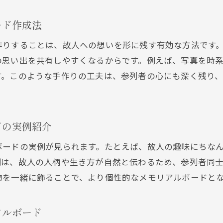
コルクボード演出で伝える家族の思い
参列者と共有する思い出と絆を深める方法
ード作成法
唯一無二の葬儀演出としての活用方法
作りすることは、故人への想いを形に残す有効な方法です
アルバムやボードで唯一無二の葬儀を形に
の思い出を共有しやすくなるからです。例えば、写真を時
葬儀アルバムやメモリアルボード作成の極意
。このような手作りの工夫は、参列者の心にも深く残り、
手作り演出で心に残る唯一無二の葬儀を実現
家族や参列者と紡ぐ思い出の形と工夫
葬式で伝えるオリジナルな感謝の表し方
ドの実例紹介
アルバムとボードで葬儀の思い出を深める
ボードの実例が見られます。たとえば、故人の趣味にちな
次世代へ繋ぐ思い出の残し方まとめ
例は、故人の人柄や生き方が自然と伝わるため、参列者同
物を一緒に飾ることで、より個性的なメモリアルボードと
アルボード