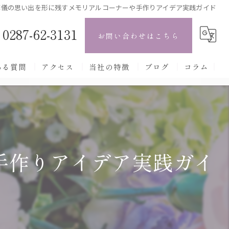
葬儀の思い出を形に残すメモリアルコーナーや手作りアイデア実践ガイド
0287-62-3131
お問い合わせはこちら
ある質問
アクセス
当社の特徴
ブログ
コラム
小規模葬・家族葬
自宅葬
火葬式
手作りアイデア実践ガイ
一日葬
通夜