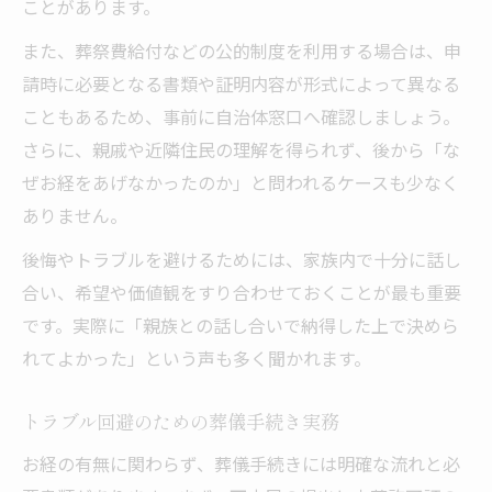
ことがあります。
葬儀形式の違いと家族の希望別メリット
また、葬祭費給付などの公的制度を利用する場合は、申
お経あり・なしの葬儀で安心を得る工夫
請時に必要となる書類や証明内容が形式によって異なる
無宗教葬や直葬の安心ポイントを解説
こともあるため、事前に自治体窓口へ確認しましょう。
菩提寺との調整を考えた葬儀形式の選択
さらに、親戚や近隣住民の理解を得られず、後から「な
ぜお経をあげなかったのか」と問われるケースも少なく
葬儀の後悔を防ぐ安心の送り方実例
ありません。
後悔やトラブルを避けるためには、家族内で十分に話し
合い、希望や価値観をすり合わせておくことが最も重要
です。実際に「親族との話し合いで納得した上で決めら
れてよかった」という声も多く聞かれます。
トラブル回避のための葬儀手続き実務
お経の有無に関わらず、葬儀手続きには明確な流れと必