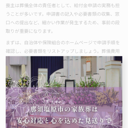
喪主は葬儀全体の責任者として、給付金申請の実務も担
うことが多いです。申請書の記入や必要書類の収集、窓
口への提出など、細かい作業が発生するため、事前の段
取りが重要になります。
まずは、自治体や保険組合のホームページで申請手順を
確認し、必要書類をリストアップしましょう。葬儀費用
の領収書は必ず保管し、申請時にはコピーも用意してお
くと安心です。また、申請内容に不明点がある場合は、
早めに窓口へ問い合わせることでトラブルを防げます。
実際の現場では「書類の準備に手間取り、給付が遅れ
た」といったケースもあります。喪主としては、家族や
葬儀社と協力しながら、計画的かつ確実に申請作業を進
めることが大切です。