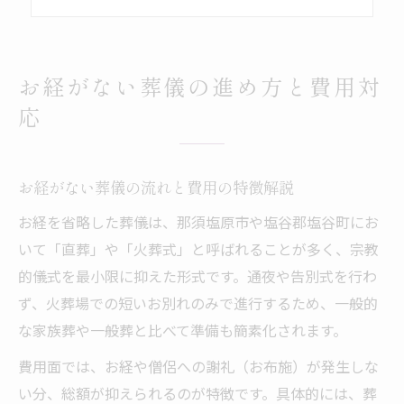
菩提寺との調整が必要な葬儀の進め方
お経なし葬儀で後悔しないための準備
葬儀の給付申請に役立つ注意点まとめ
お経がない葬儀の進め方と費用対
葬儀に必要な給付金申請の流れと書類
応
葬儀費用に使える公的給付の種類と特徴
保険の違いで変わる葬儀給付の窓口解説
お経がない葬儀の流れと費用の特徴解説
葬儀給付金の申請期限と注意したい点
お経を省略した葬儀は、那須塩原市や塩谷郡塩谷町にお
喪主が知っておくべき給付申請の実務
いて「直葬」や「火葬式」と呼ばれることが多く、宗教
費用を抑えた葬儀で後悔しない知恵
的儀式を最小限に抑えた形式です。通夜や告別式を行わ
葬儀費用を抑える工夫と見積もりの比較
ず、火葬場での短いお別れのみで進行するため、一般的
不要な費用を省く葬儀プランの選び方
な家族葬や一般葬と比べて準備も簡素化されます。
葬儀の内訳と削減ポイント徹底ガイド
費用面では、お経や僧侶への謝礼（お布施）が発生しな
家族葬や直葬で抑えられる費用の実際
い分、総額が抑えられるのが特徴です。具体的には、葬