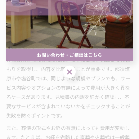
費用を抑えた葬儀で後悔しない知
恵
葬儀費用を抑える工夫と見積もりの比較
お問い合わせ・ご相談はこちら
葬儀費用を抑えるためには、まず複数の葬儀社から見積
もりを取得し、内容を比較することが重要です。那須塩
お問い合わせ・ご相談はこちら
原市や塩谷町では、同じような規模やプランでも、サー
ビス内容やオプションの有無によって費用が大きく異な
るケースがあります。見積書の内訳を細かく確認し、不
要なサービスが含まれていないかをチェックすることが
失敗を防ぐポイントです。
また、葬儀の形式やお経の有無によっても費用が変動し
ます。たとえば、お経を省略した直葬や火葬式は一般葬