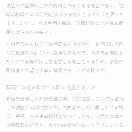
葬儀費用のトラブルを防ぐ事前確認事項
儀社への基本料金や火葬料金のみとなる場合が多く、地
家族葬の形式ごとに異なる費用の実際
域の相場では20万円前後から実施できるケースも見られ
家族葬の規模別にみる葬儀費用と内訳
ます。ただし、会場利用や搬送、安置日数などの追加費
家族葬10人規模の現実的な葬儀費用
用には注意が必要です。
家族葬で選ぶべき葬儀サービスの特徴
利用者の声として「経済的な負担が軽く、身内だけで静
家族葬と一般葬の費用差を徹底比較
かに見送れた」という意見もある一方、儀式を簡略化し
たことで後悔や寂しさを感じる場合もあるため、家族や
家族葬でよくある費用の落とし穴対策
関係者の希望を丁寧に確認することが大切です。
公的給付を活用した賢い葬儀の選び方
葬儀費用を公的給付で賢く抑える方法
葬儀でお経を省略する際の注意点まとめ
健康保険と葬儀給付金の正しい使い方
お経を省略した葬儀を選ぶ際、特に注意したいのは菩提
役所で申請する葬儀給付のポイント紹介
寺や親族との関係性です。仏教系の宗派に属している場
葬儀給付制度を活用した安心の見送り方
合、菩提寺への事前相談が欠かせません。突然の直葬や
葬儀の費用軽減に役立つ最新給付情報
無宗教葬を行うと、後々の納骨や法要でトラブルになる
葬儀形式別のメリットと安心の送り方