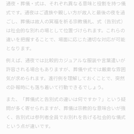
通夜・葬儀・式は、それぞれ異なる意味と役割を持つ儀
式です。通夜はご遺族や親しい方が故人と最後の夜を過
ごし、葬儀は故人の冥福を祈る宗教儀礼、式（告別式）
は社会的な別れの場として位置づけられます。これらの
違いを把握することで、場面に応じた適切な対応が可能
となります。
例えば、通夜では比較的カジュアルな服装や言葉遣いが
許容される場合もありますが、葬儀や式では厳粛な雰囲
気が求められます。進行例を理解しておくことで、突然
の訃報時にも落ち着いて行動できるでしょう。
また、「葬儀式と告別式の違いは何ですか？」という疑
問が多く寄せられますが、葬儀は宗教的な意味合いが強
く、告別式は参列者全員でお別れを告げる社会的な儀式
という点が違いです。