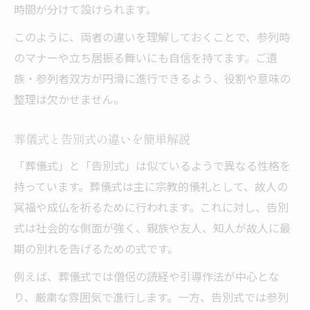
葬儀 式の知識を実務的に活用する方法
時間が分けて設けられます。
葬儀と式の基本情報を短時間で総復習
このように、両者の違いを理解しておくことで、参列時
葬儀 式の流れや対応を簡単に整理
のマナーや立ち居振る舞いにも自信を持てます。ご遺
葬儀 式典で役立つポイントを総まとめ
族・参列者双方が円滑に進行できるよう、役割や意味の
葬儀に関する用語と流れの要点確認
整理は欠かせません。
葬儀式と告別式の違いを簡単解説
「葬儀式」と「告別式」は似ているようで異なる性格を
持っています。葬儀式は主に宗教的儀礼として、故人の
冥福や成仏を祈るために行われます。これに対し、告別
式は社会的な側面が強く、親族や友人、知人が故人に最
期の別れを告げるための式です。
例えば、葬儀式では僧侶の読経や引導作法が中心とな
り、厳粛な雰囲気で進行します。一方、告別式では参列