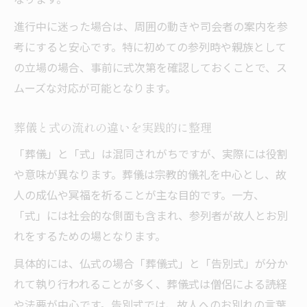
進行中に迷った場合は、周囲の動きや司会者の案内を参
考にすると安心です。特に初めての参列時や親族として
の立場の場合、事前に式次第を確認しておくことで、ス
ムーズな対応が可能となります。
葬儀と式の流れの違いを実践的に整理
「葬儀」と「式」は混同されがちですが、実際には役割
や意味が異なります。葬儀は宗教的儀礼を中心とし、故
人の成仏や冥福を祈ることが主な目的です。一方、
「式」には社会的な側面も含まれ、参列者が故人とお別
れをするための場となります。
具体的には、仏式の場合「葬儀式」と「告別式」が分か
れて執り行われることが多く、葬儀式は僧侶による読経
や法要が中心です。告別式では、故人へのお別れの言葉