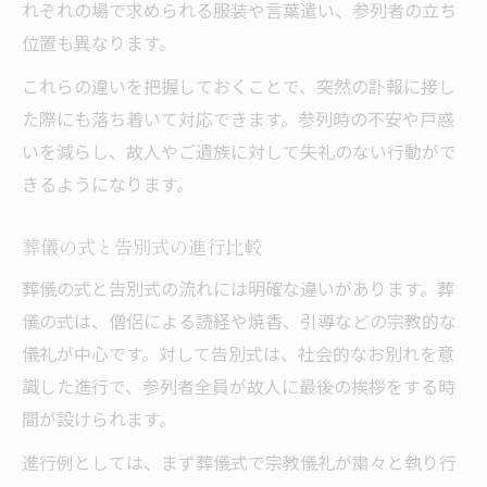
れぞれの場で求められる服装や言葉遣い、参列者の立ち
位置も異なります。
これらの違いを把握しておくことで、突然の訃報に接し
た際にも落ち着いて対応できます。参列時の不安や戸惑
いを減らし、故人やご遺族に対して失礼のない行動がで
きるようになります。
葬儀の式と告別式の進行比較
葬儀の式と告別式の流れには明確な違いがあります。葬
儀の式は、僧侶による読経や焼香、引導などの宗教的な
儀礼が中心です。対して告別式は、社会的なお別れを意
識した進行で、参列者全員が故人に最後の挨拶をする時
間が設けられます。
進行例としては、まず葬儀式で宗教儀礼が粛々と執り行