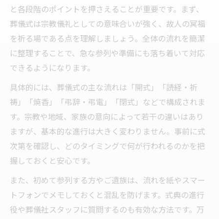
と各段階のポイントを押さえることが重要です。まず、
葬儀式は宗教儀礼としての意味合いが強く、故人の冥福
を祈る場である点を理解しましょう。全体の流れを簡潔
に整理することで、急な参列や準備にも落ち着いて対応
できるようになります。
具体的には、葬儀式の主な流れは「開式」「読経・祈
祷」「焼香」「弔辞・弔電」「閉式」などで構成されま
す。宗教や地域、家族の意向によって若干の違いはあり
ますが、基本的な進行は大きく変わりません。事前に式
次第を確認し、どのタイミングで何が行われるのかを把
握しておくと安心です。
また、初めて参列する方やご遺族は、流れを紙やスマー
トフォンでメモしておくと混乱を防げます。式典の進行
役や葬儀社スタッフに質問するのも有効な方法です。万