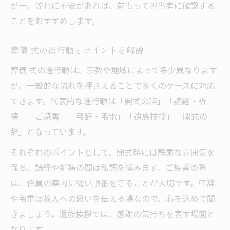
が一、流れに不安があれば、前もって担当者に確認する
ことをおすすめします。
葬儀 式の進行順とポイントを解説
葬儀 式の進行順は、宗教や地域によって多少異なります
が、一般的な流れを押さえることで多くのケースに対応
できます。代表的な進行順は「開式の辞」「読経・祈
祷」「ご焼香」「弔辞・弔電」「遺族挨拶」「閉式の
辞」となっています。
それぞれのポイントとして、開式時には静粛な雰囲気を
保ち、読経や祈祷の間は私語を慎みます。ご焼香の際
は、係員の案内に従い順番を守ることが大切です。弔辞
や弔電は故人への思いを伝える場なので、心を込めて聞
きましょう。遺族挨拶では、感謝の気持ちを表す場面と
なります。