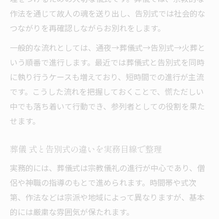
作法を通じて故人の魂を送り出し、告別式では社会的な
つながりを再確認しながらお別れをします。
一般的な流れとしては、通夜→葬儀式→告別式→火葬と
いう順番で進行します。最近では葬儀式と告別式を同時
に執り行うケースも増えており、短時間での進行が主流
です。こうした流れを把握しておくことで、慌ただしい
中でも落ち着いて行動でき、参列者としての役割を果た
せます。
葬儀 式と告別式の違いを実務目線で整理
実務的には、葬儀式は宗教儀礼の進行が中心であり、僧
侶や神職の指導のもとで進められます。時間帯や式次
第、作法などは宗派や地域によって異なりますが、基本
的には厳粛な雰囲気が保たれます。