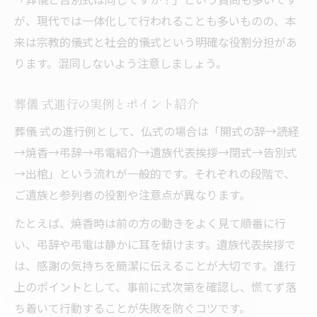
が、現代では一体化して行われることも多いものの、本
来は宗教的儀式と社会的儀式という明確な役割分担があ
ります。混同しないよう注意しましょう。
葬儀 式進行の実例とポイント紹介
葬儀 式の進行例として、仏式の場合は「開式の辞→読経
→焼香→弔辞→弔電紹介→遺族代表挨拶→閉式→告別式
→出棺」という流れが一般的です。それぞれの段階で、
ご遺族と参列者の役割や注意点が異なります。
たとえば、焼香時は前の方の動きをよく見て順番に行
い、弔辞や弔電は静かに耳を傾けます。遺族代表挨拶で
は、感謝の気持ちを簡潔に伝えることが大切です。進行
上のポイントとして、事前に式次第を確認し、慌てず落
ち着いて行動することが失敗を防ぐコツです。