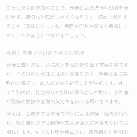
失礼のない言葉選びと葬儀対応法
こうした実例を知ることで、葬儀と式の進行や役割を混
葬儀で失礼のない挨拶や返事のコツ
同せず、適切な対応がしやすくなります。初めて参列す
葬儀 式で使うべき丁寧な言葉選び
る方やご遺族にとっても、実際の流れや意味を把握して
葬儀で「大変でしたね」への返答例
おくことが安心につながるでしょう。
葬儀 式の場で避けたい表現と注意点
葬儀と告別式の役割や意味の整理
葬儀の場で心を伝える配慮ある対応法
葬儀と告別式は、共に故人を偲び送り出す重要な場です
通夜や葬儀と式の進行例を紹介
が、その役割と意味には違いがあります。葬儀は主に宗
通夜・葬儀・式の進行例と違いの要点
教的な儀式で、故人の冥福を祈ることが中心です。対し
葬儀 式の一般的な進行モデル解説
て告別式は、社会的なお別れの意味合いが強く、参列者
通夜・葬儀・告別式の流れの違い理解
が最後の挨拶や感謝の気持ちを伝える場となります。
葬儀 式進行の実例とポイント紹介
例えば、仏教葬では葬儀で僧侶による読経・焼香が行わ
葬儀と通夜の進行例で流れを把握
れ、続く告別式では親族や友人が故人に言葉をかけてお
実務に役立つ葬儀知識のまとめ
別れします。キリスト教や神式でも、宗教儀礼と告別の