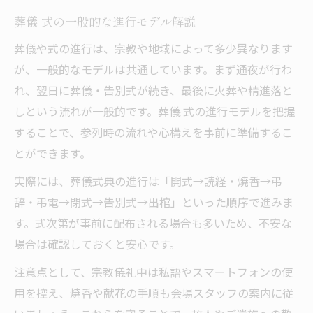
葬儀 式の一般的な進行モデル解説
葬儀や式の進行は、宗教や地域によって多少異なります
が、一般的なモデルは共通しています。まず通夜が行わ
れ、翌日に葬儀・告別式が続き、最後に火葬や精進落と
しという流れが一般的です。葬儀 式の進行モデルを把握
することで、参列時の流れや心構えを事前に準備するこ
とができます。
実際には、葬儀式典の進行は「開式→読経・焼香→弔
辞・弔電→閉式→告別式→出棺」といった順序で進みま
す。式次第が事前に配布される場合も多いため、不安な
場合は確認しておくと安心です。
注意点として、宗教儀礼中は私語やスマートフォンの使
用を控え、焼香や献花の手順も会場スタッフの案内に従