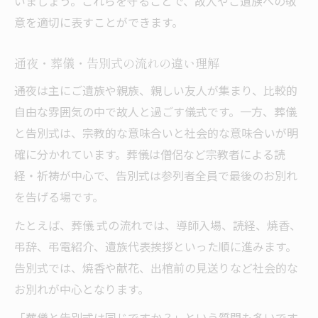
いましょう。これらを守ることで、故人やご遺族への敬
意を適切に表すことができます。
通夜・葬儀・告別式の流れの違い理解
通夜は主にご遺族や親族、親しい友人が集まり、比較的
自由な雰囲気の中で故人と過ごす儀式です。一方、葬儀
と告別式は、宗教的な意味合いと社会的な意味合いが明
確に分かれています。葬儀は僧侶など宗教者による読
経・祈祷が中心で、告別式は参列者全員で最後のお別れ
を告げる場です。
たとえば、葬儀 式の流れでは、導師入場、読経、焼香、
弔辞、弔電紹介、遺族代表挨拶といった順に進みます。
告別式では、焼香や献花、出棺前の見送りなど社会的な
お別れが中心となります。
「葬儀と告別式は同じですか？」という質問も多いです