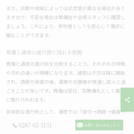
また、宗教や地域によっては式次第が異なる場合があり
ますので、不安な場合は葬儀社や会場スタッフに確認し
ましょう。これにより、参列者としても安心して儀式に
臨むことができます。
葬儀と通夜の進行例で流れを把握
葬儀と通夜の進行例を比較することで、それぞれの特徴
や流れの違いが明確になります。通夜は夕方以降に開始
され、読経や焼香の後、遺族や近親者が夜通し故人と過
ごすことが多いです。葬儀は翌日、宗教儀礼として厳粛
に執り行われます。
具体的な進行例として、通夜では「受付→読経→焼香→
通夜振る舞い（軽食）」が一般的です。葬儀では「受付
0287-62-3131
お問い合わせはこちら
→開式の辞→読経→焼香→弔辞・弔電→遺族挨拶→閉式