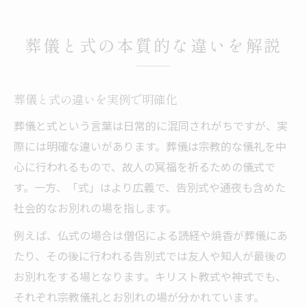
葬儀の式と告別式の進行比較
参列前に理解したい葬儀式の流れ
葬儀と式の本質的な違いを解説
葬儀式の流れを短時間で把握する方法
葬儀 式の進行順とポイントを解説
葬儀と式の違いを実例で明確化
葬儀と式の流れの違いを実践的に整理
葬儀と式という言葉は日常的に混同されがちですが、実
葬儀 式次第の基本と注意点を確認
際には明確な違いがあります。葬儀は宗教的な儀礼を中
葬儀 式と告別式の流れの要点理解
心に行われるもので、故人の冥福を祈るための儀式で
葬儀と告別式の意味を整理する
す。一方、「式」はより広義で、告別式や通夜も含めた
葬儀と告別式の意味の違いを簡潔に説明
社会的なお別れの場を指します。
葬儀 式と告別式は何が異なるのか
例えば、仏式の場合は僧侶による読経や焼香が葬儀にあ
葬儀式・告別式の役割を理解しよう
たり、その後に行われる告別式では友人や知人が最後の
葬儀と告別式の社会的意義と流れ
お別れをする場となります。キリスト教式や神式でも、
葬儀 式と告別式の違いを実務目線で整理
それぞれ宗教儀礼とお別れの場が分かれています。