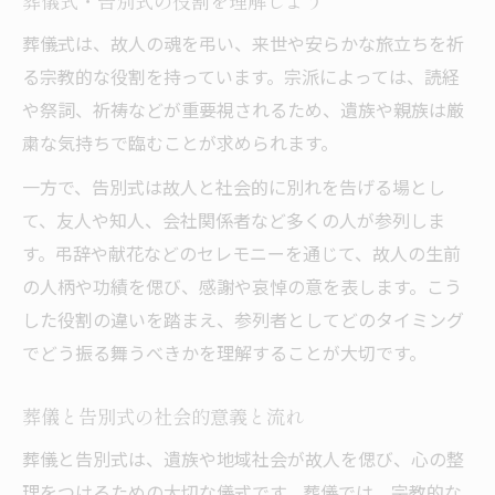
葬儀式・告別式の役割を理解しよう
葬儀式は、故人の魂を弔い、来世や安らかな旅立ちを祈
る宗教的な役割を持っています。宗派によっては、読経
や祭詞、祈祷などが重要視されるため、遺族や親族は厳
粛な気持ちで臨むことが求められます。
一方で、告別式は故人と社会的に別れを告げる場とし
て、友人や知人、会社関係者など多くの人が参列しま
す。弔辞や献花などのセレモニーを通じて、故人の生前
の人柄や功績を偲び、感謝や哀悼の意を表します。こう
した役割の違いを踏まえ、参列者としてどのタイミング
でどう振る舞うべきかを理解することが大切です。
葬儀と告別式の社会的意義と流れ
葬儀と告別式は、遺族や地域社会が故人を偲び、心の整
理をつけるための大切な儀式です。葬儀では、宗教的な