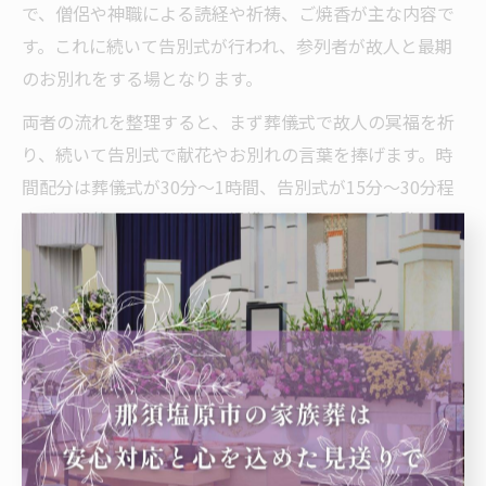
で、僧侶や神職による読経や祈祷、ご焼香が主な内容で
す。これに続いて告別式が行われ、参列者が故人と最期
のお別れをする場となります。
両者の流れを整理すると、まず葬儀式で故人の冥福を祈
り、続いて告別式で献花やお別れの言葉を捧げます。時
間配分は葬儀式が30分〜1時間、告別式が15分〜30分程
度が一般的です。ただし、規模や形式によって変動する
ため、事前に確認しておきましょう。
このように、葬儀 式と告別式の違いを理解し、流れを把
握しておくことで、参列時の不安や戸惑いを減らし、落
ち着いて行動できます。特に「葬儀と告別式は同じもの
か？」という疑問に対しても、明確に説明できるように
なります。